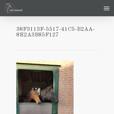
Skip
Men
to
main
content
38F3113F-5517-41C5-B2AA-
8E2A3B85F127